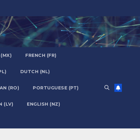
 (MX)
FRENCH (FR)
PL)
DUTCH (NL)
AN (RO)
PORTUGUESE (PT)
 (LV)
ENGLISH (NZ)