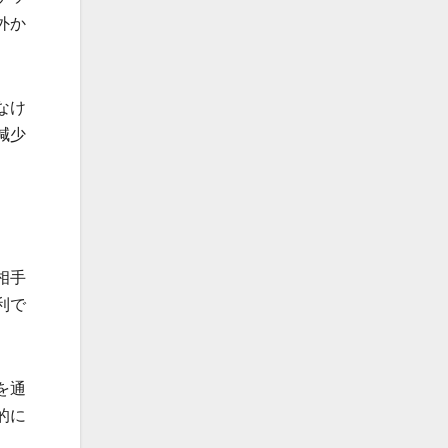
外か
なけ
減少
相手
利で
を通
的に