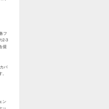
。各フ
2-3
を提
をカバ
す。
ェン
ケッ