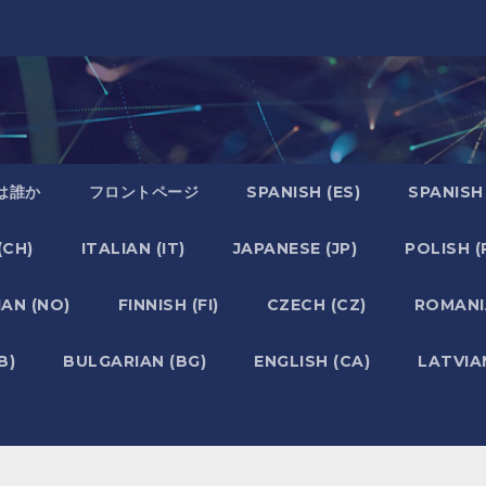
は誰か
フロントページ
SPANISH (ES)
SPANISH
(CH)
ITALIAN (IT)
JAPANESE (JP)
POLISH (
AN (NO)
FINNISH (FI)
CZECH (CZ)
ROMANI
B)
BULGARIAN (BG)
ENGLISH (CA)
LATVIAN