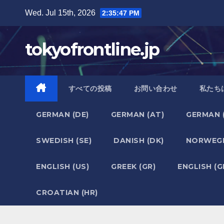
Skip
Wed. Jul 15th, 2026
2:35:48 PM
to
content
tokyofrontline.jp
すべての投稿
お問い合わせ
私たち
GERMAN (DE)
GERMAN (AT)
GERMAN 
SWEDISH (SE)
DANISH (DK)
NORWEGI
ENGLISH (US)
GREEK (GR)
ENGLISH (G
CROATIAN (HR)